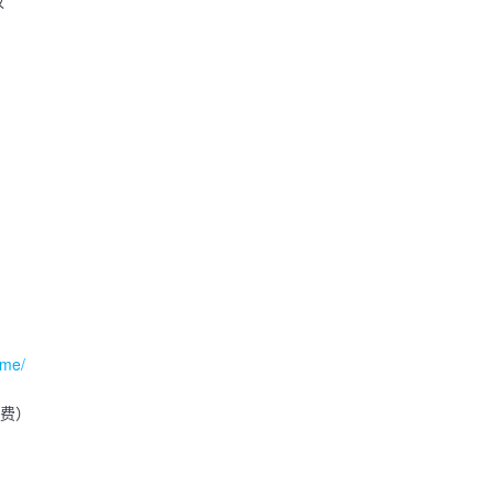
权
.me/
付费）